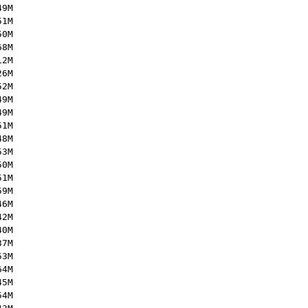
49M
51M
50M
68M
12M
26M
52M
49M
49M
51M
48M
53M
50M
51M
59M
46M
42M
40M
37M
53M
64M
45M
54M