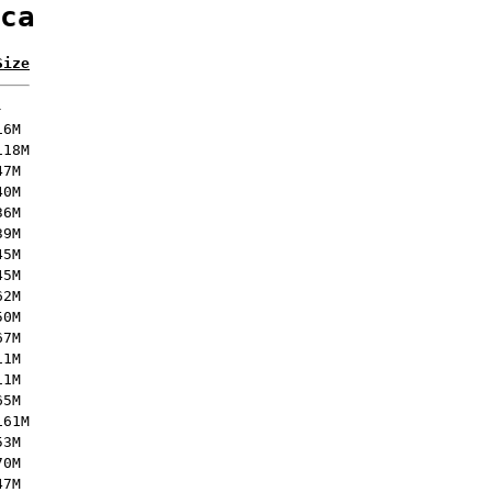
ca
Size
-
16M
118M
47M
40M
36M
39M
45M
45M
62M
50M
67M
11M
11M
65M
161M
53M
70M
47M