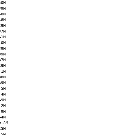
50M
39M
58M
48M
39M
37M
41M
40M
39M
39M
37M
39M
41M
38M
39M
45M
44M
49M
42M
49M
64M
9.8M
35M
45M